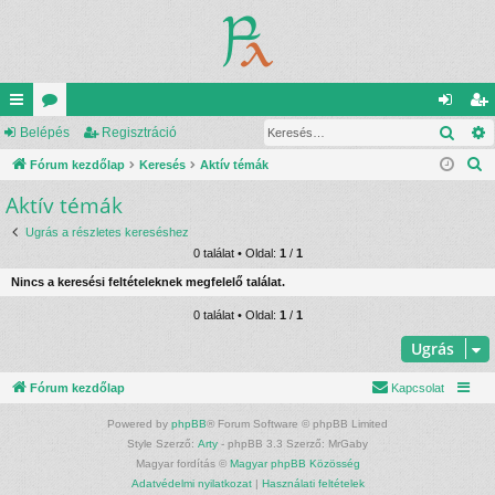
Kere
yo
Belépés
ór
Regisztráció
el
eg
K
rs
Fórum kezdőlap
u
Keresés
Aktív témák
ép
is
e
Aktív témák
lin
m
és
ztr
r
ke
ok
ác
Ugrás a részletes kereséshez
e
0 találat • Oldal:
1
/
1
s
k
ió
Nincs a keresési feltételeknek megfelelő találat.
é
s
0 találat • Oldal:
1
/
1
Ugrás
Fórum kezdőlap
Kapcsolat
Powered by
phpBB
® Forum Software © phpBB Limited
Style Szerző:
Arty
- phpBB 3.3 Szerző: MrGaby
Magyar fordítás ©
Magyar phpBB Közösség
Adatvédelmi nyilatkozat
|
Használati feltételek