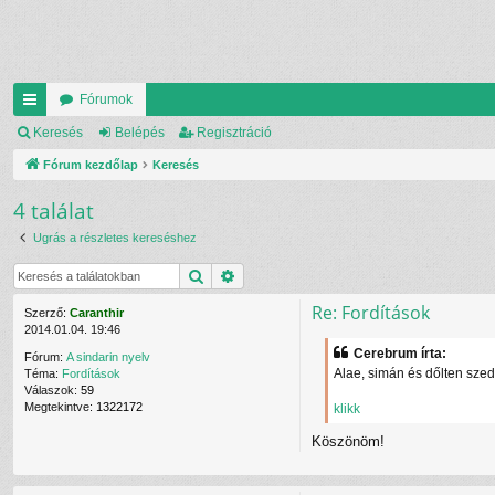
Fórumok
yo
Keresés
Belépés
Regisztráció
rs
Fórum kezdőlap
Keresés
lin
4 találat
ke
Ugrás a részletes kereséshez
k
Keresés
Részletes keresés
Re: Fordítások
Szerző:
Caranthir
2014.01.04. 19:46
Cerebrum írta:
Fórum:
A sindarin nyelv
Alae, simán és dőlten szed
Téma:
Fordítások
Válaszok:
59
Megtekintve:
1322172
klikk
Köszönöm!