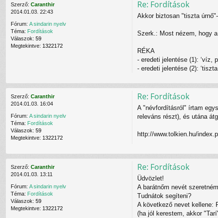
Re: Fordítások
Szerző:
Caranthir
2014.01.03. 22:43
Akkor biztosan "tiszta úrnő
Fórum:
A sindarin nyelv
Téma:
Fordítások
Szerk.: Most nézem, hogy a 
Válaszok:
59
Megtekintve:
1322172
RÉKA
- eredeti jelentése (1): ‘víz,
- eredeti jelentése (2): ‘tiszta
Re: Fordítások
Szerző:
Caranthir
2014.01.03. 16:04
A "névfordításról" írtam eg
releváns részt), és utána át
Fórum:
A sindarin nyelv
Téma:
Fordítások
Válaszok:
59
http://www.tolkien.hu/index.
Megtekintve:
1322172
Re: Fordítások
Szerző:
Caranthir
2014.01.03. 13:11
Üdvözlet!
A barátnőm nevét szeretném b
Fórum:
A sindarin nyelv
Téma:
Fordítások
Tudnátok segíteni?
Válaszok:
59
A következő nevet kellene: 
Megtekintve:
1322172
(ha jól kerestem, akkor "Tarí