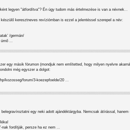
"-ként legyen "átfordítva"? Én úgy tudom más értelmezése is van a névnek...
készülő keresztneves revíziómban is ezzel a jelentéssel szerepel a név:
 patak’ /germán/
 úrnő ...
yszer egy másik fórumon (mondjuk nem említetted, hogy milyen nyelvre akarnád
gondolni még egyszer a dolgot:
php/kozosseg/forum/3-koezepfoelde/20 ...
elegravíroztatni egy neki adott ajándéktárgyba. Nemcsak átírással, hanem elő
Réka!
"-nak fordítják, persze ha ez nem ...