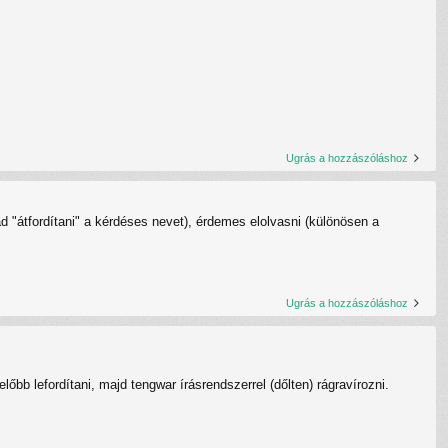
Ugrás a hozzászóláshoz
 "átfordítani" a kérdéses nevet), érdemes elolvasni (különösen a
Ugrás a hozzászóláshoz
bb lefordítani, majd tengwar írásrendszerrel (dőlten) rágravírozni.