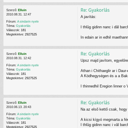
Re: Gyakorlás
Szerző:
Elluin
2010.08.31. 12:47
A javítás:
Fórum:
A sindarin nyelv
Téma:
Gyakorlás
I thlûg gidinn nanc i dâl bar
Válaszok:
181
Megtekintve:
2927525
In edain ar in edhil maetha
Re: Gyakorlás
Szerző:
Elluin
2010.08.31. 12:42
Upsz majd javítom, egyelőre
Fórum:
A sindarin nyelv
Téma:
Gyakorlás
Athan i Chithaeglir ar i Daur
Válaszok:
181
A Ködhegységen és a a Bakacs
Megtekintve:
2927525
I thinnedhil Eregion linner o V
Re: Gyakorlás
Szerző:
Elluin
2010.06.13. 20:43
Na az első kettő csak, hogy
Fórum:
A sindarin nyelv
Téma:
Gyakorlás
A kicsi kígyó megmarta a fér
Válaszok:
181
I thlûg gidinn nanc i vâl bar
Megtekintve:
2927525