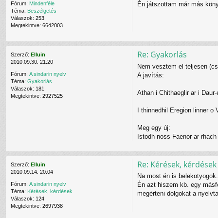
Én játszottam már más könyv 
Fórum:
Mindenféle
Téma:
Beszélgetés
Válaszok:
253
Megtekintve:
6642003
Re: Gyakorlás
Szerző:
Elluin
2010.09.30. 21:20
Nem vesztem el teljesen (cs
Fórum:
A sindarin nyelv
A javítás:
Téma:
Gyakorlás
Válaszok:
181
Athan i Chithaeglir ar i Daur
Megtekintve:
2927525
I thinnedhil Eregion linner o 
Meg egy új:
Istodh noss Faenor ar rhach
Re: Kérések, kérdések
Szerző:
Elluin
2010.09.14. 20:04
Na most én is belekotyogok.
Én azt hiszem kb. egy másfél
Fórum:
A sindarin nyelv
Téma:
Kérések, kérdések
megérteni dolgokat a nyelvta
Válaszok:
124
Megtekintve:
2697938