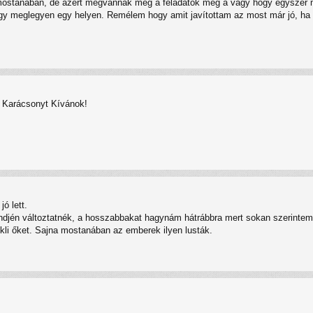
stanában, de azért megvannak még a feladatok meg a vágy hogy egyszer ma
 hogy meglegyen egy helyen. Remélem hogy amit javítottam az most már jó, ha
 Karácsonyt Kívánok!
ó lett.
ndjén változtatnék, a hosszabbakat hagynám hátrábbra mert sokan szerintem
kli őket. Sajna mostanában az emberek ilyen lusták.