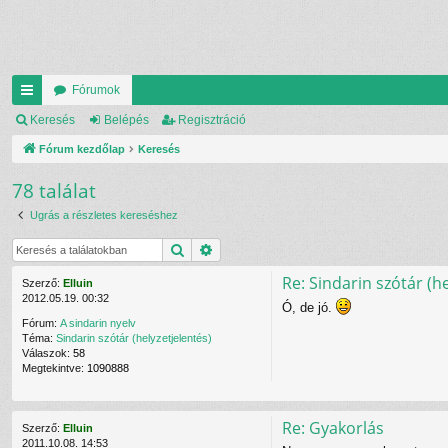
Fórumok
yo
Keresés
Belépés
Regisztráció
rs
Fórum kezdőlap
Keresés
lin
78 találat
ke
Ugrás a részletes kereséshez
k
Keresés
Részletes keresés
Re: Sindarin szótár (he
Szerző:
Elluin
2012.05.19. 00:32
Ó, de jó.
Fórum:
A sindarin nyelv
Téma:
Sindarin szótár (helyzetjelentés)
Válaszok:
58
Megtekintve:
1090888
Re: Gyakorlás
Szerző:
Elluin
2011.10.08. 14:53