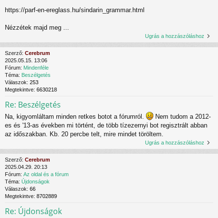
https://parf-en-ereglass.hu/sindarin_grammar.html
Nézzétek majd meg ...
Ugrás a hozzászóláshoz
Szerző:
Cerebrum
2025.05.15. 13:06
Fórum:
Mindenféle
Téma:
Beszélgetés
Válaszok:
253
Megtekintve:
6630218
Re: Beszélgetés
Na, kigyomláltam minden retkes botot a fórumról.
Nem tudom a 2012-
es és '13-as években mi történt, de több tízezernyi bot regisztrált abban
az időszakban. Kb. 20 percbe telt, mire mindet töröltem.
Ugrás a hozzászóláshoz
Szerző:
Cerebrum
2025.04.29. 20:13
Fórum:
Az oldal és a fórum
Téma:
Újdonságok
Válaszok:
66
Megtekintve:
8702889
Re: Újdonságok