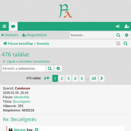
Kere
yo
Belépés
ór
Regisztráció
el
eg
K
rs
Fórum kezdőlap
u
Keresés
ép
is
e
476 találat
lin
m
és
ztr
r
ke
ok
ác
Ugrás a részletes kereséshez
e
Keresés
Részletes keresés
s
k
ió
é
Oldal:
1
/
48
2
3
4
5
48
1
Következő
476 találat
…
s
Szerző:
Cerebrum
2026.01.05. 20:24
Fórum:
Mindenféle
Téma:
Beszélgetés
Válaszok:
253
Megtekintve:
6630218
Re: Beszélgetés
Nienna
írta: