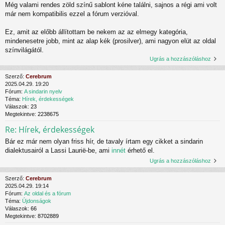
Még valami rendes zöld színű sablont kéne találni, sajnos a régi ami volt
már nem kompatibilis ezzel a fórum verzióval.
Ez, amit az előbb állítottam be nekem az az elmegy kategória,
mindenesetre jobb, mint az alap kék (prosilver), ami nagyon elüt az oldal
színvilágától.
Ugrás a hozzászóláshoz
Szerző:
Cerebrum
2025.04.29. 19:20
Fórum:
A sindarin nyelv
Téma:
Hírek, érdekességek
Válaszok:
23
Megtekintve:
2238675
Re: Hírek, érdekességek
Bár ez már nem olyan friss hír, de tavaly írtam egy cikket a sindarin
dialektusairól a Lassi Laurië-be, ami
innét
érhető el.
Ugrás a hozzászóláshoz
Szerző:
Cerebrum
2025.04.29. 19:14
Fórum:
Az oldal és a fórum
Téma:
Újdonságok
Válaszok:
66
Megtekintve:
8702889