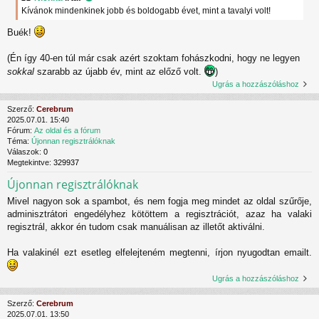
Kívánok mindenkinek jobb és boldogabb évet, mint a tavalyi volt!
Buék!
(Én így 40-en túl már csak azért szoktam fohászkodni, hogy ne legyen
sokkal
szarabb az újabb év, mint az előző volt.
)
Ugrás a hozzászóláshoz
Szerző:
Cerebrum
2025.07.01. 15:40
Fórum:
Az oldal és a fórum
Téma:
Újonnan regisztrálóknak
Válaszok:
0
Megtekintve:
329937
Újonnan regisztrálóknak
Mivel nagyon sok a spambot, és nem fogja meg mindet az oldal szűrője,
adminisztrátori engedélyhez kötöttem a regisztrációt, azaz ha valaki
regisztrál, akkor én tudom csak manuálisan az illetőt aktiválni.
Ha valakinél ezt esetleg elfelejteném megtenni, írjon nyugodtan emailt.
Ugrás a hozzászóláshoz
Szerző:
Cerebrum
2025.07.01. 13:50