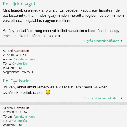
Re: Újdonságok
Mint látjátok újra megy a fórum. :) Lényegében kapott egy frissítést, de
ezt leszámítva (ha mindez igaz) minden maradt a régiben, és semmi nem
veszett oda. Legalábbis nagyon remélem.
Amúgy ne tudjátok meg mennyit kellett vacakolni a frissítéssel, ha egy
lépéssel sikerült előrejutni, akkor a ...
Ugrás a hozzászóláshoz
Szerző:
Cerebrum
2022.10.04. 11:00
Fórum:
A sindarin nyelv
Téma:
Gyakorlás
Válaszok:
181
Megtekintve:
2922591
Re: Gyakorlás
Jól van, akkor amint lemegy ez a vizsgálat, amit most 24/7-ben
csinálunk, kerítek rá sort.
Ugrás a hozzászóláshoz
Szerző:
Cerebrum
2022.09.05. 15:59
Fórum:
A sindarin nyelv
Téma:
Gyakorlás
Válaszok:
181