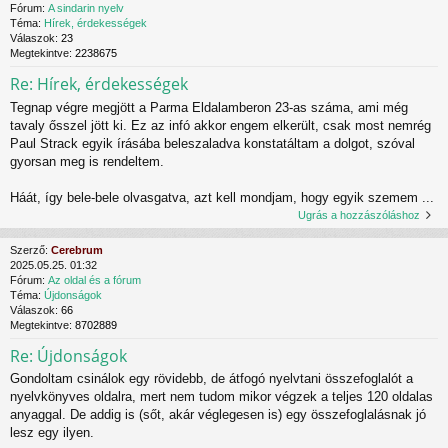
Fórum:
A sindarin nyelv
Téma:
Hírek, érdekességek
Válaszok:
23
Megtekintve:
2238675
Re: Hírek, érdekességek
Tegnap végre megjött a Parma Eldalamberon 23-as száma, ami még
tavaly ősszel jött ki. Ez az infó akkor engem elkerült, csak most nemrég
Paul Strack egyik írásába beleszaladva konstatáltam a dolgot, szóval
gyorsan meg is rendeltem.
Háát, így bele-bele olvasgatva, azt kell mondjam, hogy egyik szemem ...
Ugrás a hozzászóláshoz
Szerző:
Cerebrum
2025.05.25. 01:32
Fórum:
Az oldal és a fórum
Téma:
Újdonságok
Válaszok:
66
Megtekintve:
8702889
Re: Újdonságok
Gondoltam csinálok egy rövidebb, de átfogó nyelvtani összefoglalót a
nyelvkönyves oldalra, mert nem tudom mikor végzek a teljes 120 oldalas
anyaggal. De addig is (sőt, akár véglegesen is) egy összefoglalásnak jó
lesz egy ilyen.