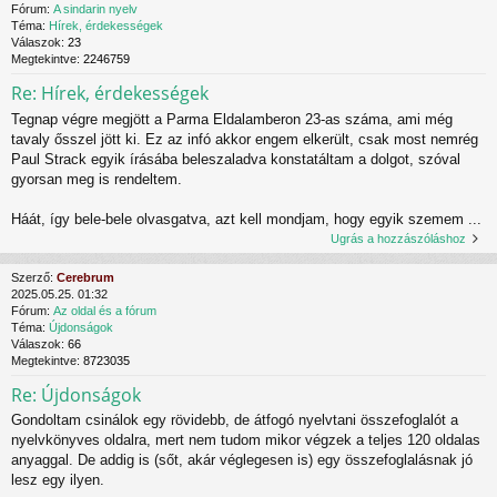
Fórum:
A sindarin nyelv
Téma:
Hírek, érdekességek
Válaszok:
23
Megtekintve:
2246759
Re: Hírek, érdekességek
Tegnap végre megjött a Parma Eldalamberon 23-as száma, ami még
tavaly ősszel jött ki. Ez az infó akkor engem elkerült, csak most nemrég
Paul Strack egyik írásába beleszaladva konstatáltam a dolgot, szóval
gyorsan meg is rendeltem.
Háát, így bele-bele olvasgatva, azt kell mondjam, hogy egyik szemem ...
Ugrás a hozzászóláshoz
Szerző:
Cerebrum
2025.05.25. 01:32
Fórum:
Az oldal és a fórum
Téma:
Újdonságok
Válaszok:
66
Megtekintve:
8723035
Re: Újdonságok
Gondoltam csinálok egy rövidebb, de átfogó nyelvtani összefoglalót a
nyelvkönyves oldalra, mert nem tudom mikor végzek a teljes 120 oldalas
anyaggal. De addig is (sőt, akár véglegesen is) egy összefoglalásnak jó
lesz egy ilyen.