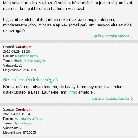
Még valami rendes zöld színű sablont kéne találni, sajnos a régi ami volt
már nem kompatibilis ezzel a fórum verzióval.
Ez, amit az előbb állítottam be nekem az az elmegy kategória,
mindenesetre jobb, mint az alap kék (prosilver), ami nagyon elüt az oldal
színvilágától.
Ugrás a hozzászóláshoz
Szerző:
Cerebrum
2025.04.29. 19:20
Fórum:
A sindarin nyelv
Téma:
Hírek, érdekességek
Válaszok:
23
Megtekintve:
2246759
Re: Hírek, érdekességek
Bár ez már nem olyan friss hír, de tavaly írtam egy cikket a sindarin
dialektusairól a Lassi Laurië-be, ami
innét
érhető el.
Ugrás a hozzászóláshoz
Szerző:
Cerebrum
2025.04.29. 19:14
Fórum:
Az oldal és a fórum
Téma:
Újdonságok
Válaszok:
66
Megtekintve:
8723035