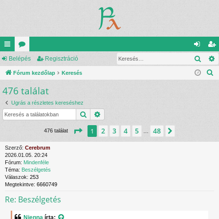
Kere
yo
Belépés
ór
Regisztráció
el
eg
K
rs
Fórum kezdőlap
u
Keresés
ép
is
e
476 találat
lin
m
és
ztr
r
ke
ok
ác
Ugrás a részletes kereséshez
e
Keresés
Részletes keresés
s
k
ió
é
Oldal:
1
/
48
2
3
4
5
48
1
Következő
476 találat
…
s
Szerző:
Cerebrum
2026.01.05. 20:24
Fórum:
Mindenféle
Téma:
Beszélgetés
Válaszok:
253
Megtekintve:
6660749
Re: Beszélgetés
Nienna
írta: