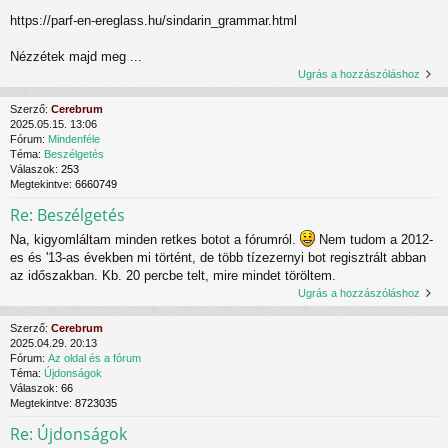
https://parf-en-ereglass.hu/sindarin_grammar.html
Nézzétek majd meg ...
Ugrás a hozzászóláshoz
Szerző:
Cerebrum
2025.05.15. 13:06
Fórum:
Mindenféle
Téma:
Beszélgetés
Válaszok:
253
Megtekintve:
6660749
Re: Beszélgetés
Na, kigyomláltam minden retkes botot a fórumról.
Nem tudom a 2012-
es és '13-as években mi történt, de több tízezernyi bot regisztrált abban
az időszakban. Kb. 20 percbe telt, mire mindet töröltem.
Ugrás a hozzászóláshoz
Szerző:
Cerebrum
2025.04.29. 20:13
Fórum:
Az oldal és a fórum
Téma:
Újdonságok
Válaszok:
66
Megtekintve:
8723035
Re: Újdonságok