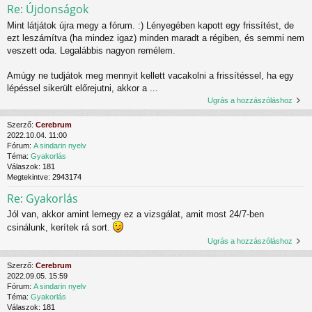
Re: Újdonságok
Mint látjátok újra megy a fórum. :) Lényegében kapott egy frissítést, de
ezt leszámítva (ha mindez igaz) minden maradt a régiben, és semmi nem
veszett oda. Legalábbis nagyon remélem.
Amúgy ne tudjátok meg mennyit kellett vacakolni a frissítéssel, ha egy
lépéssel sikerült előrejutni, akkor a ...
Ugrás a hozzászóláshoz
Szerző:
Cerebrum
2022.10.04. 11:00
Fórum:
A sindarin nyelv
Téma:
Gyakorlás
Válaszok:
181
Megtekintve:
2943174
Re: Gyakorlás
Jól van, akkor amint lemegy ez a vizsgálat, amit most 24/7-ben
csinálunk, kerítek rá sort.
Ugrás a hozzászóláshoz
Szerző:
Cerebrum
2022.09.05. 15:59
Fórum:
A sindarin nyelv
Téma:
Gyakorlás
Válaszok:
181