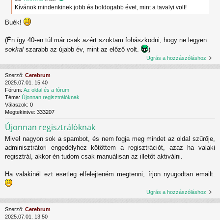
Kívánok mindenkinek jobb és boldogabb évet, mint a tavalyi volt!
Buék!
(Én így 40-en túl már csak azért szoktam fohászkodni, hogy ne legyen
sokkal
szarabb az újabb év, mint az előző volt.
)
Ugrás a hozzászóláshoz
Szerző:
Cerebrum
2025.07.01. 15:40
Fórum:
Az oldal és a fórum
Téma:
Újonnan regisztrálóknak
Válaszok:
0
Megtekintve:
333207
Újonnan regisztrálóknak
Mivel nagyon sok a spambot, és nem fogja meg mindet az oldal szűrője,
adminisztrátori engedélyhez kötöttem a regisztrációt, azaz ha valaki
regisztrál, akkor én tudom csak manuálisan az illetőt aktiválni.
Ha valakinél ezt esetleg elfelejteném megtenni, írjon nyugodtan emailt.
Ugrás a hozzászóláshoz
Szerző:
Cerebrum
2025.07.01. 13:50