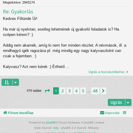
Megtekintve:
2943174
Re: Gyakorlás
Kedves Főtünde Úr!
Ha már új nyelvtan, esetleg lehetnének új gyakorló feladatok is? Ha
szépen kérem? :)
Addig nem akarnék, amíg ki nem forr minden részlet. A névmások, ill. a
rendhagyó igék ragozása pl. még mindig egy nagy katyvaszként van
csak a fejemben. :)
Katyvasz? Azt nem kérek :) Érthető ...
Ugrás a hozzászóláshoz
Oldal:
1
/
48
2
3
4
5
48
1
Következő
476 találat
…
Ugrás
Fórum kezdőlap
Kapcsolat
Powered by
phpBB
® Forum Software © phpBB Limited
Style Szerző:
Arty
- phpBB 3.3 Szerző: MrGaby