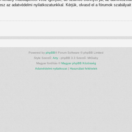
tesz az adatvédelmi nyilatkozatunkkal. Kérjük, olvasd el a fórumok szabályait 
Powered by
phpBB
® Forum Software © phpBB Limited
Style Szerző:
Arty
- phpBB 3.3 Szerző: MrGaby
Magyar fordítás ©
Magyar phpBB Közösség
Adatvédelmi nyilatkozat
|
Használati feltételek