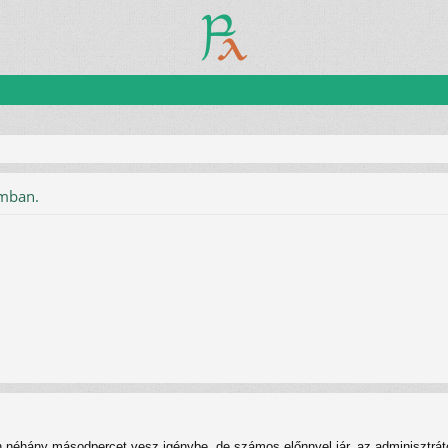
umban.
n néhány másodpercet vesz igénybe, de számos előnnyel jár, az adminisztrátor