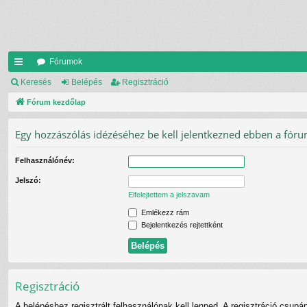
Fórumok
yo
Keresés
Belépés
Regisztráció
rs
Fórum kezdőlap
lin
Egy hozzászólás idézéséhez be kell jelentkezned ebben a fór
ke
Felhasználónév:
k
Jelszó:
Elfelejtettem a jelszavam
Emlékezz rám
Bejelentkezés rejtettként
Regisztráció
A belépéshez regisztrált felhasználónak kell lenned. A regisztráció csupá