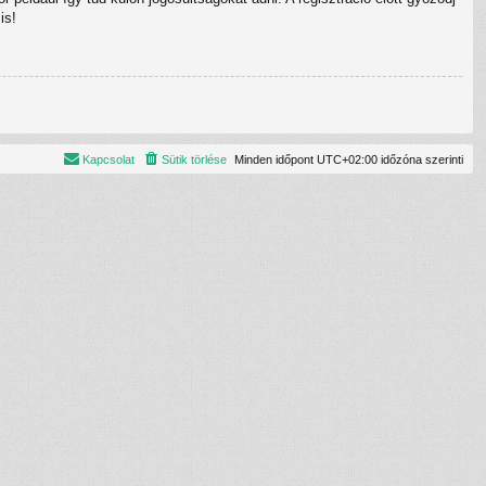
is!
Kapcsolat
Sütik törlése
Minden időpont
UTC+02:00
időzóna szerinti