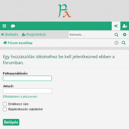
Kere
yo
Belépés
ór
Regisztráció
el
eg
K
rs
Fórum kezdőlap
u
ép
is
e
lin
m
és
ztr
Egy hozzászólás idézéséhez be kell jelentkezned ebben a
r
ke
ok
ác
fórumban.
e
s
k
ió
Felhasználónév:
é
s
Jelszó:
Elfelejtettem a jelszavam
Emlékezz rám
Bejelentkezés rejtettként