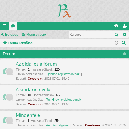
Kere
yo
Belépés
ór
Regisztráció
el
eg
K
rs
Fórum kezdőlap
u
ép
is
e
lin
m
és
ztr
Fórum
r
ke
ok
ác
e
Az oldal és a fórum
s
k
ió
Témák
:
3
,
Hozzászólások
:
120
Utolsó hozzászólás:
Újonnan regisztrálóknak
é
Szerző:
Cerebrum
, 2025.07.01. 15:40
s
A sindarin nyelv
Témák
:
10
,
Hozzászólások
:
665
Utolsó hozzászólás:
Re: Hírek, érdekességek
Szerző:
Cerebrum
, 2025.07.01. 13:50
Mindenféle
Témák
:
1
,
Hozzászólások
:
254
Utolsó hozzászólás:
Re: Beszélgetés
Szerző:
Cerebrum
, 2026.01.05. 20:24