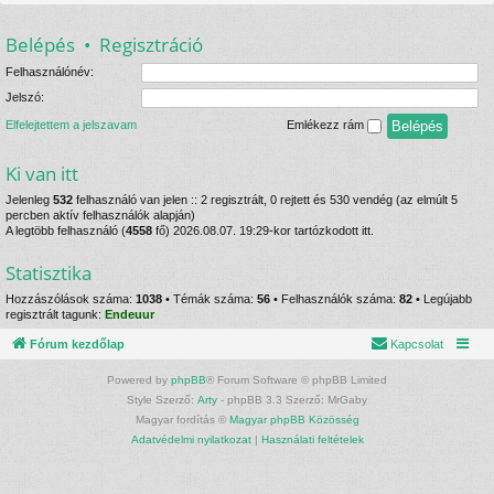
Belépés
•
Regisztráció
Felhasználónév:
Jelszó:
Elfelejtettem a jelszavam
Emlékezz rám
Ki van itt
Jelenleg
532
felhasználó van jelen :: 2 regisztrált, 0 rejtett és 530 vendég (az elmúlt 5
percben aktív felhasználók alapján)
A legtöbb felhasználó (
4558
fő) 2026.08.07. 19:29-kor tartózkodott itt.
Statisztika
Hozzászólások száma:
1038
• Témák száma:
56
• Felhasználók száma:
82
• Legújabb
regisztrált tagunk:
Endeuur
Fórum kezdőlap
Kapcsolat
Powered by
phpBB
® Forum Software © phpBB Limited
Style Szerző:
Arty
- phpBB 3.3 Szerző: MrGaby
Magyar fordítás ©
Magyar phpBB Közösség
Adatvédelmi nyilatkozat
|
Használati feltételek