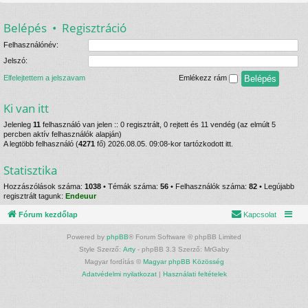
Belépés
•
Regisztráció
Felhasználónév:
Jelszó:
Elfelejtettem a jelszavam
Emlékezz rám
Ki van itt
Jelenleg
11
felhasználó van jelen :: 0 regisztrált, 0 rejtett és 11 vendég (az elmúlt 5
percben aktív felhasználók alapján)
A legtöbb felhasználó (
4271
fő) 2026.08.05. 09:08-kor tartózkodott itt.
Statisztika
Hozzászólások száma:
1038
• Témák száma:
56
• Felhasználók száma:
82
• Legújabb
regisztrált tagunk:
Endeuur
Fórum kezdőlap
Kapcsolat
Powered by
phpBB
® Forum Software © phpBB Limited
Style Szerző:
Arty
- phpBB 3.3 Szerző: MrGaby
Magyar fordítás ©
Magyar phpBB Közösség
Adatvédelmi nyilatkozat
|
Használati feltételek