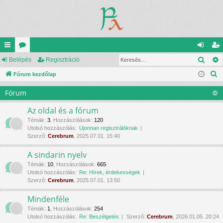
Kere
yo
Belépés
ór
Regisztráció
el
eg
K
rs
Fórum kezdőlap
u
ép
is
e
lin
m
és
ztr
Fórum
r
ke
ok
ác
e
Az oldal és a fórum
s
k
ió
Témák
:
3
,
Hozzászólások
:
120
Utolsó hozzászólás:
Újonnan regisztrálóknak
é
Szerző:
Cerebrum
, 2025.07.01. 15:40
s
A sindarin nyelv
Témák
:
10
,
Hozzászólások
:
665
Utolsó hozzászólás:
Re: Hírek, érdekességek
Szerző:
Cerebrum
, 2025.07.01. 13:50
Mindenféle
Témák
:
1
,
Hozzászólások
:
254
Utolsó hozzászólás:
Re: Beszélgetés
Szerző:
Cerebrum
, 2026.01.05. 20:24