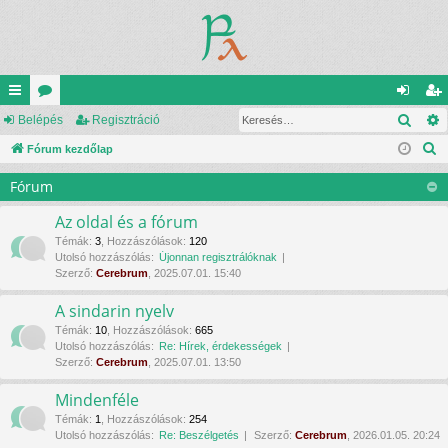
Kere
yo
Belépés
ór
Regisztráció
el
eg
K
rs
Fórum kezdőlap
u
ép
is
e
lin
m
és
ztr
Fórum
r
ke
ok
ác
e
Az oldal és a fórum
s
k
ió
Témák
:
3
,
Hozzászólások
:
120
Utolsó hozzászólás:
Újonnan regisztrálóknak
é
Szerző:
Cerebrum
, 2025.07.01. 15:40
s
A sindarin nyelv
Témák
:
10
,
Hozzászólások
:
665
Utolsó hozzászólás:
Re: Hírek, érdekességek
Szerző:
Cerebrum
, 2025.07.01. 13:50
Mindenféle
Témák
:
1
,
Hozzászólások
:
254
Utolsó hozzászólás:
Re: Beszélgetés
Szerző:
Cerebrum
, 2026.01.05. 20:24