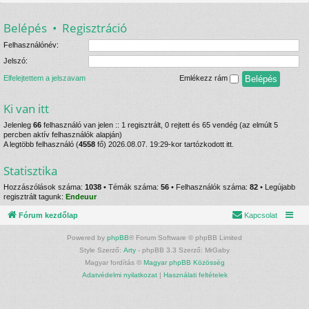
Belépés
•
Regisztráció
Felhasználónév:
Jelszó:
Elfelejtettem a jelszavam
Emlékezz rám
Ki van itt
Jelenleg
66
felhasználó van jelen :: 1 regisztrált, 0 rejtett és 65 vendég (az elmúlt 5
percben aktív felhasználók alapján)
A legtöbb felhasználó (
4558
fő) 2026.08.07. 19:29-kor tartózkodott itt.
Statisztika
Hozzászólások száma:
1038
• Témák száma:
56
• Felhasználók száma:
82
• Legújabb
regisztrált tagunk:
Endeuur
Fórum kezdőlap
Kapcsolat
Powered by
phpBB
® Forum Software © phpBB Limited
Style Szerző:
Arty
- phpBB 3.3 Szerző: MrGaby
Magyar fordítás ©
Magyar phpBB Közösség
Adatvédelmi nyilatkozat
|
Használati feltételek