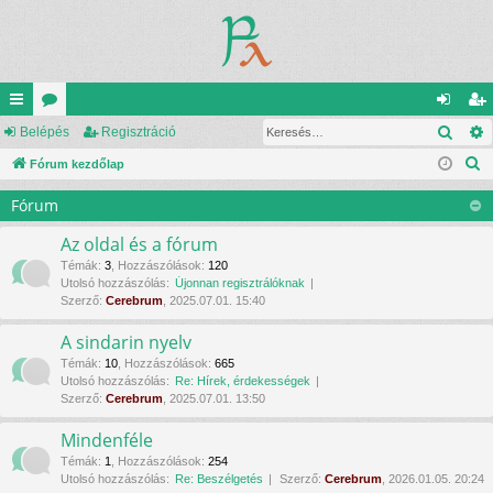
Kere
yo
Belépés
ór
Regisztráció
el
eg
K
rs
Fórum kezdőlap
u
ép
is
e
lin
m
és
ztr
Fórum
r
ke
ok
ác
e
Az oldal és a fórum
s
k
ió
Témák
:
3
,
Hozzászólások
:
120
Utolsó hozzászólás:
Újonnan regisztrálóknak
é
Szerző:
Cerebrum
, 2025.07.01. 15:40
s
A sindarin nyelv
Témák
:
10
,
Hozzászólások
:
665
Utolsó hozzászólás:
Re: Hírek, érdekességek
Szerző:
Cerebrum
, 2025.07.01. 13:50
Mindenféle
Témák
:
1
,
Hozzászólások
:
254
Utolsó hozzászólás:
Re: Beszélgetés
Szerző:
Cerebrum
, 2026.01.05. 20:24