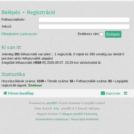
Belépés
•
Regisztráció
Felhasználónév:
Jelszó:
Elfelejtettem a jelszavam
Emlékezz rám
Ki van itt
Jelenleg
391
felhasználó van jelen :: 1 regisztrált, 0 rejtett és 390 vendég (az elmúlt 5
percben aktív felhasználók alapján)
A legtöbb felhasználó (
4558
fő) 2026.08.07. 19:29-kor tartózkodott itt.
Statisztika
Hozzászólások száma:
1038
• Témák száma:
56
• Felhasználók száma:
82
• Legújabb
regisztrált tagunk:
Endeuur
Fórum kezdőlap
Kapcsolat
Powered by
phpBB
® Forum Software © phpBB Limited
Style Szerző:
Arty
- phpBB 3.3 Szerző: MrGaby
Magyar fordítás ©
Magyar phpBB Közösség
Adatvédelmi nyilatkozat
|
Használati feltételek