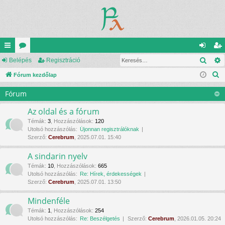
Kere
yo
Belépés
ór
Regisztráció
el
eg
K
rs
Fórum kezdőlap
u
ép
is
e
lin
m
és
ztr
Fórum
r
ke
ok
ác
e
Az oldal és a fórum
s
k
ió
Témák
:
3
,
Hozzászólások
:
120
Utolsó hozzászólás:
Újonnan regisztrálóknak
é
Szerző:
Cerebrum
, 2025.07.01. 15:40
s
A sindarin nyelv
Témák
:
10
,
Hozzászólások
:
665
Utolsó hozzászólás:
Re: Hírek, érdekességek
Szerző:
Cerebrum
, 2025.07.01. 13:50
Mindenféle
Témák
:
1
,
Hozzászólások
:
254
Utolsó hozzászólás:
Re: Beszélgetés
Szerző:
Cerebrum
, 2026.01.05. 20:24