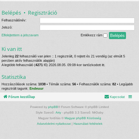
Belépés
•
Regisztráció
Felhasználónév:
Jelszó:
Elfelejtettem a jelszavam
Emlékezz rám
Ki van itt
Jelenleg
22
felhasználó van jelen :: 1 regisztrált, 0 rejtett és 21 vendég (az elmúlt 5
percben aktív felhasználók alapján)
A legtöbb felhasználó (
4271
fő) 2026.08.05. 09:08-kor tartózkodott itt.
Statisztika
Hozzászólások száma:
1038
• Témák száma:
56
• Felhasználók száma:
82
• Legújabb
regisztrált tagunk:
Endeuur
Fórum kezdőlap
Kapcsolat
Powered by
phpBB
® Forum Software © phpBB Limited
Style Szerző:
Arty
- phpBB 3.3 Szerző: MrGaby
Magyar fordítás ©
Magyar phpBB Közösség
Adatvédelmi nyilatkozat
|
Használati feltételek