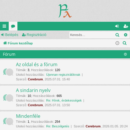
Kere
yo
Belépés
ór
Regisztráció
el
eg
K
rs
Fórum kezdőlap
u
ép
is
e
lin
m
és
ztr
Fórum
r
ke
ok
ác
e
Az oldal és a fórum
s
k
ió
Témák
:
3
,
Hozzászólások
:
120
Utolsó hozzászólás:
Újonnan regisztrálóknak
é
Szerző:
Cerebrum
, 2025.07.01. 15:40
s
A sindarin nyelv
Témák
:
10
,
Hozzászólások
:
665
Utolsó hozzászólás:
Re: Hírek, érdekességek
Szerző:
Cerebrum
, 2025.07.01. 13:50
Mindenféle
Témák
:
1
,
Hozzászólások
:
254
Utolsó hozzászólás:
Re: Beszélgetés
Szerző:
Cerebrum
, 2026.01.05. 20:24