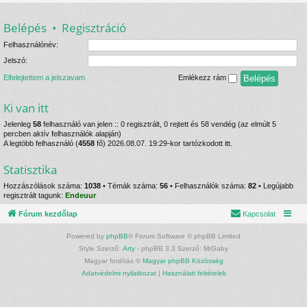
Belépés
•
Regisztráció
Felhasználónév:
Jelszó:
Elfelejtettem a jelszavam
Emlékezz rám
Ki van itt
Jelenleg
58
felhasználó van jelen :: 0 regisztrált, 0 rejtett és 58 vendég (az elmúlt 5
percben aktív felhasználók alapján)
A legtöbb felhasználó (
4558
fő) 2026.08.07. 19:29-kor tartózkodott itt.
Statisztika
Hozzászólások száma:
1038
• Témák száma:
56
• Felhasználók száma:
82
• Legújabb
regisztrált tagunk:
Endeuur
Fórum kezdőlap
Kapcsolat
Powered by
phpBB
® Forum Software © phpBB Limited
Style Szerző:
Arty
- phpBB 3.3 Szerző: MrGaby
Magyar fordítás ©
Magyar phpBB Közösség
Adatvédelmi nyilatkozat
|
Használati feltételek