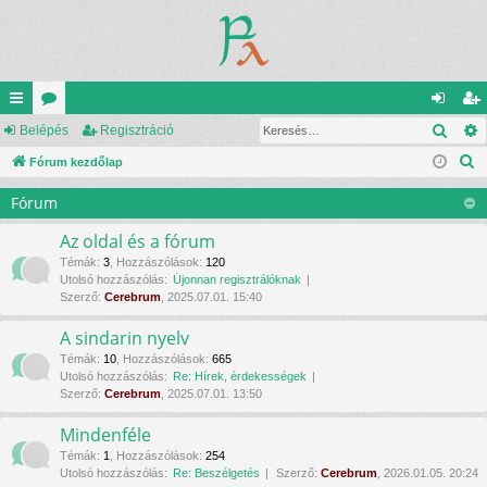
Kere
yo
Belépés
ór
Regisztráció
el
eg
K
rs
Fórum kezdőlap
u
ép
is
e
lin
m
és
ztr
Fórum
r
ke
ok
ác
e
Az oldal és a fórum
s
k
ió
Témák
:
3
,
Hozzászólások
:
120
Utolsó hozzászólás:
Újonnan regisztrálóknak
é
Szerző:
Cerebrum
, 2025.07.01. 15:40
s
A sindarin nyelv
Témák
:
10
,
Hozzászólások
:
665
Utolsó hozzászólás:
Re: Hírek, érdekességek
Szerző:
Cerebrum
, 2025.07.01. 13:50
Mindenféle
Témák
:
1
,
Hozzászólások
:
254
Utolsó hozzászólás:
Re: Beszélgetés
Szerző:
Cerebrum
, 2026.01.05. 20:24