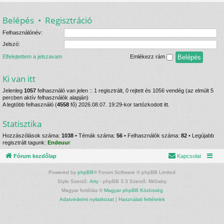
Belépés
•
Regisztráció
Felhasználónév:
Jelszó:
Elfelejtettem a jelszavam
Emlékezz rám
Ki van itt
Jelenleg
1057
felhasználó van jelen :: 1 regisztrált, 0 rejtett és 1056 vendég (az elmúlt 5
percben aktív felhasználók alapján)
A legtöbb felhasználó (
4558
fő) 2026.08.07. 19:29-kor tartózkodott itt.
Statisztika
Hozzászólások száma:
1038
• Témák száma:
56
• Felhasználók száma:
82
• Legújabb
regisztrált tagunk:
Endeuur
Fórum kezdőlap
Kapcsolat
Powered by
phpBB
® Forum Software © phpBB Limited
Style Szerző:
Arty
- phpBB 3.3 Szerző: MrGaby
Magyar fordítás ©
Magyar phpBB Közösség
Adatvédelmi nyilatkozat
|
Használati feltételek