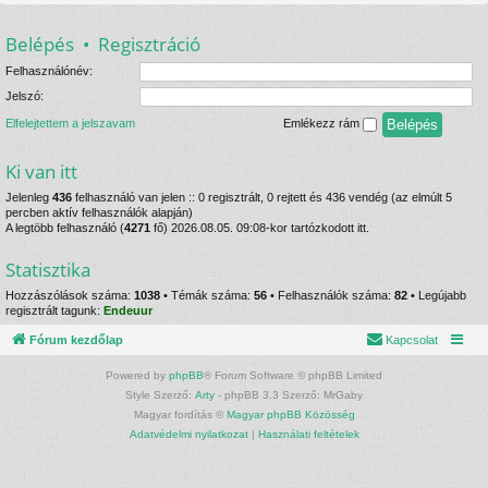
Belépés
•
Regisztráció
Felhasználónév:
Jelszó:
Elfelejtettem a jelszavam
Emlékezz rám
Ki van itt
Jelenleg
436
felhasználó van jelen :: 0 regisztrált, 0 rejtett és 436 vendég (az elmúlt 5
percben aktív felhasználók alapján)
A legtöbb felhasználó (
4271
fő) 2026.08.05. 09:08-kor tartózkodott itt.
Statisztika
Hozzászólások száma:
1038
• Témák száma:
56
• Felhasználók száma:
82
• Legújabb
regisztrált tagunk:
Endeuur
Fórum kezdőlap
Kapcsolat
Powered by
phpBB
® Forum Software © phpBB Limited
Style Szerző:
Arty
- phpBB 3.3 Szerző: MrGaby
Magyar fordítás ©
Magyar phpBB Közösség
Adatvédelmi nyilatkozat
|
Használati feltételek