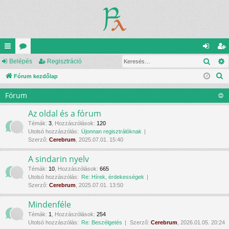
Kere
yo
Belépés
ór
Regisztráció
el
eg
K
rs
Fórum kezdőlap
u
ép
is
e
lin
m
és
ztr
Fórum
r
ke
ok
ác
e
Az oldal és a fórum
s
k
ió
Témák
:
3
,
Hozzászólások
:
120
Utolsó hozzászólás:
Újonnan regisztrálóknak
é
Szerző:
Cerebrum
, 2025.07.01. 15:40
s
A sindarin nyelv
Témák
:
10
,
Hozzászólások
:
665
Utolsó hozzászólás:
Re: Hírek, érdekességek
Szerző:
Cerebrum
, 2025.07.01. 13:50
Mindenféle
Témák
:
1
,
Hozzászólások
:
254
Utolsó hozzászólás:
Re: Beszélgetés
Szerző:
Cerebrum
, 2026.01.05. 20:24