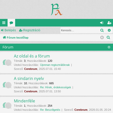
Kere
yo
Belépés
ór
Regisztráció
el
eg
K
rs
Fórum kezdőlap
u
ép
is
e
lin
m
és
ztr
Fórum
r
ke
ok
ác
e
Az oldal és a fórum
s
k
ió
Témák
:
3
,
Hozzászólások
:
120
Utolsó hozzászólás:
Újonnan regisztrálóknak
é
Szerző:
Cerebrum
, 2025.07.01. 15:40
s
A sindarin nyelv
Témák
:
10
,
Hozzászólások
:
665
Utolsó hozzászólás:
Re: Hírek, érdekességek
Szerző:
Cerebrum
, 2025.07.01. 13:50
Mindenféle
Témák
:
1
,
Hozzászólások
:
254
Utolsó hozzászólás:
Re: Beszélgetés
Szerző:
Cerebrum
, 2026.01.05. 20:24