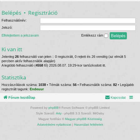
Belépés
•
Regisztráció
Felhasználónév:
Jelszó:
Elfelejtettem a jelszavam
Emlékezz rám
Ki van itt
Jelenleg
26
felhasználó van jelen :: 0 regisztrált, 0 rejtett és 26 vendég (az elmúlt 5
percben aktív felhasználók alapján)
A legtöbb felhasználó (
4558
fő) 2026.08.07. 19:29-kor tartózkodott itt.
Statisztika
Hozzászólások száma:
1038
• Témák száma:
56
• Felhasználók száma:
82
• Legújabb
regisztrált tagunk:
Endeuur
Fórum kezdőlap
Kapcsolat
Powered by
phpBB
® Forum Software © phpBB Limited
Style Szerző:
Arty
- phpBB 3.3 Szerző: MrGaby
Magyar fordítás ©
Magyar phpBB Közösség
Adatvédelmi nyilatkozat
|
Használati feltételek