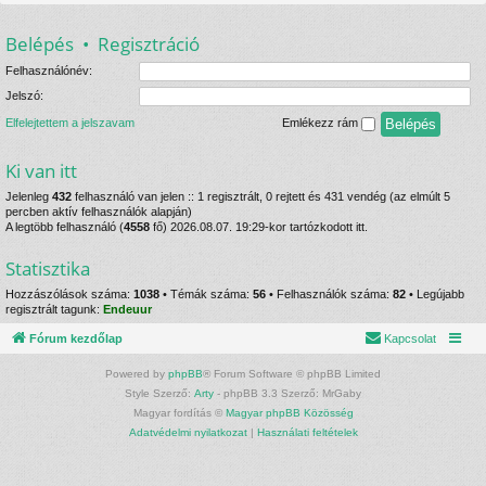
Belépés
•
Regisztráció
Felhasználónév:
Jelszó:
Elfelejtettem a jelszavam
Emlékezz rám
Ki van itt
Jelenleg
432
felhasználó van jelen :: 1 regisztrált, 0 rejtett és 431 vendég (az elmúlt 5
percben aktív felhasználók alapján)
A legtöbb felhasználó (
4558
fő) 2026.08.07. 19:29-kor tartózkodott itt.
Statisztika
Hozzászólások száma:
1038
• Témák száma:
56
• Felhasználók száma:
82
• Legújabb
regisztrált tagunk:
Endeuur
Fórum kezdőlap
Kapcsolat
Powered by
phpBB
® Forum Software © phpBB Limited
Style Szerző:
Arty
- phpBB 3.3 Szerző: MrGaby
Magyar fordítás ©
Magyar phpBB Közösség
Adatvédelmi nyilatkozat
|
Használati feltételek