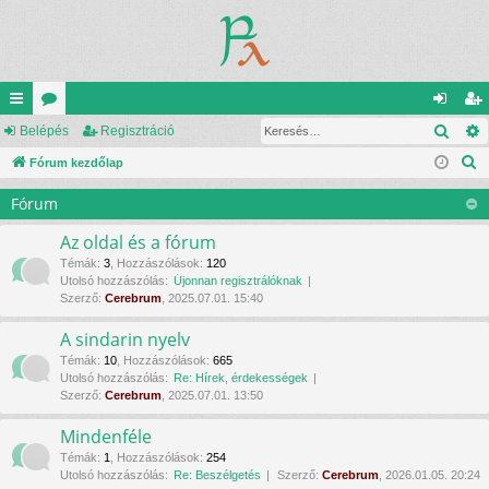
Kere
yo
Belépés
ór
Regisztráció
el
eg
K
rs
Fórum kezdőlap
u
ép
is
e
lin
m
és
ztr
Fórum
r
ke
ok
ác
e
Az oldal és a fórum
s
k
ió
Témák
:
3
,
Hozzászólások
:
120
Utolsó hozzászólás:
Újonnan regisztrálóknak
é
Szerző:
Cerebrum
, 2025.07.01. 15:40
s
A sindarin nyelv
Témák
:
10
,
Hozzászólások
:
665
Utolsó hozzászólás:
Re: Hírek, érdekességek
Szerző:
Cerebrum
, 2025.07.01. 13:50
Mindenféle
Témák
:
1
,
Hozzászólások
:
254
Utolsó hozzászólás:
Re: Beszélgetés
Szerző:
Cerebrum
, 2026.01.05. 20:24