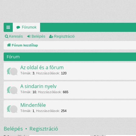
Fórumok
yo
Keresés
Belépés
Regisztráció
rs
Fórum kezdőlap
lin
Fórum
ke
Az oldal és a fórum
k
Témák
:
3
,
Hozzászólások
:
120
A sindarin nyelv
Témák
:
10
,
Hozzászólások
:
665
Mindenféle
Témák
:
1
,
Hozzászólások
:
254
Belépés
•
Regisztráció