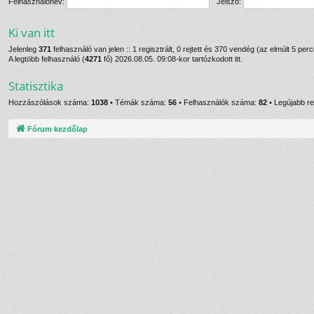
Felhasználónév:
Jelszó:
Ki van itt
Jelenleg
371
felhasználó van jelen :: 1 regisztrált, 0 rejtett és 370 vendég (az elmúlt 5 per
A legtöbb felhasználó (
4271
fő) 2026.08.05. 09:08-kor tartózkodott itt.
Statisztika
Hozzászólások száma:
1038
• Témák száma:
56
• Felhasználók száma:
82
• Legújabb re
Fórum kezdőlap