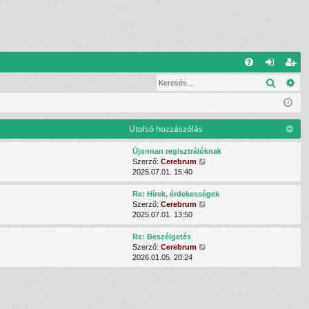
G
Keresé
Ré
G
el
eg
yI
ép
is
K
és
ztr
Utolsó hozzászólás
ác
Újonnan regisztrálóknak
U
Szerző:
Cerebrum
ió
t
2025.07.01. 15:40
o
l
Re: Hírek, érdekességek
s
U
Szerző:
Cerebrum
ó
t
2025.07.01. 13:50
h
o
o
l
Re: Beszélgetés
z
s
U
Szerző:
Cerebrum
z
ó
t
2026.01.05. 20:24
á
h
o
s
o
l
z
z
s
ó
z
ó
l
á
h