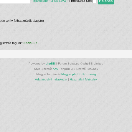
Elfelejtettem a jelszavam
|
Emlékezz rám
cben aktív felhasználók alapján)
gisztrált tagunk:
Endeuur
Powered by
phpBB
® Forum Software © phpBB Limited
Style Szerző:
Arty
- phpBB 3.3 Szerző: MrGaby
Magyar fordítás ©
Magyar phpBB Közösség
Adatvédelmi nyilatkozat
|
Használati feltételek