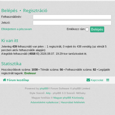
Belépés
•
Regisztráció
Felhasználónév:
Jelszó:
Elfelejtettem a jelszavam
Emlékezz rám
Ki van itt
Jelenleg
439
felhasználó van jelen :: 1 regisztrált, 0 rejtett és 438 vendég (az elmúlt 5
percben aktív felhasználók alapján)
A legtöbb felhasználó (
4558
fő) 2026.08.07. 19:29-kor tartózkodott itt.
Statisztika
Hozzászólások száma:
1038
• Témák száma:
56
• Felhasználók száma:
82
• Legújabb
regisztrált tagunk:
Endeuur
Fórum kezdőlap
Kapcsolat
Powered by
phpBB
® Forum Software © phpBB Limited
Style Szerző:
Arty
- phpBB 3.3 Szerző: MrGaby
Magyar fordítás ©
Magyar phpBB Közösség
Adatvédelmi nyilatkozat
|
Használati feltételek