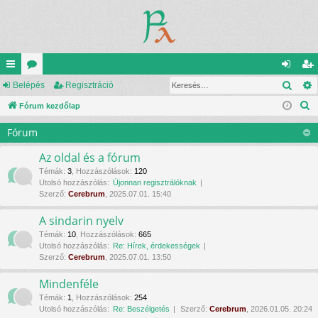
Kere
yo
Belépés
ór
Regisztráció
el
eg
K
rs
Fórum kezdőlap
u
ép
is
e
lin
m
és
ztr
Fórum
r
ke
ok
ác
e
Az oldal és a fórum
s
k
ió
Témák
:
3
,
Hozzászólások
:
120
Utolsó hozzászólás:
Újonnan regisztrálóknak
é
Szerző:
Cerebrum
, 2025.07.01. 15:40
s
A sindarin nyelv
Témák
:
10
,
Hozzászólások
:
665
Utolsó hozzászólás:
Re: Hírek, érdekességek
Szerző:
Cerebrum
, 2025.07.01. 13:50
Mindenféle
Témák
:
1
,
Hozzászólások
:
254
Utolsó hozzászólás:
Re: Beszélgetés
Szerző:
Cerebrum
, 2026.01.05. 20:24