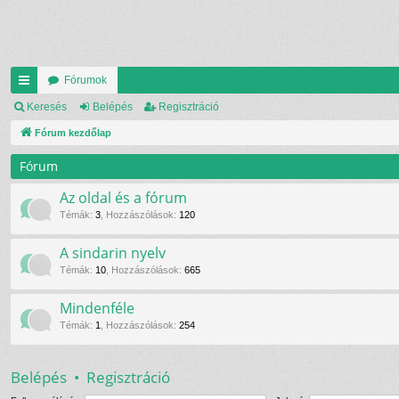
Fórumok
yo
Keresés
Belépés
Regisztráció
rs
Fórum kezdőlap
lin
Fórum
ke
Az oldal és a fórum
k
Témák
:
3
,
Hozzászólások
:
120
A sindarin nyelv
Témák
:
10
,
Hozzászólások
:
665
Mindenféle
Témák
:
1
,
Hozzászólások
:
254
Belépés
•
Regisztráció