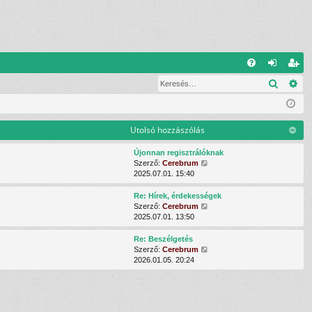
G
Keresé
Ré
G
el
eg
yI
ép
is
K
és
ztr
Utolsó hozzászólás
ác
Újonnan regisztrálóknak
U
Szerző:
Cerebrum
ió
t
2025.07.01. 15:40
o
l
Re: Hírek, érdekességek
s
U
Szerző:
Cerebrum
ó
t
2025.07.01. 13:50
h
o
o
l
Re: Beszélgetés
z
s
U
Szerző:
Cerebrum
z
ó
t
2026.01.05. 20:24
á
h
o
s
o
l
z
z
s
ó
z
ó
l
á
h