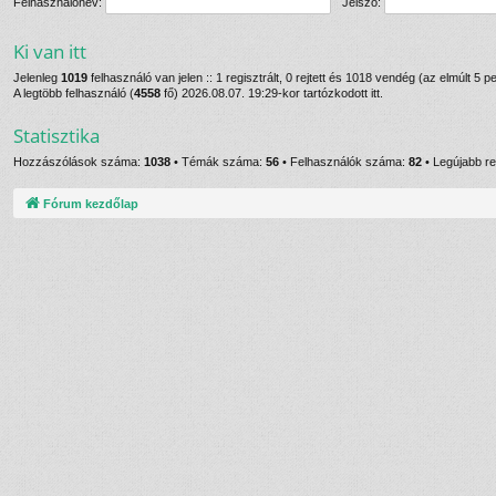
Felhasználónév:
Jelszó:
Ki van itt
Jelenleg
1019
felhasználó van jelen :: 1 regisztrált, 0 rejtett és 1018 vendég (az elmúlt 5 
A legtöbb felhasználó (
4558
fő) 2026.08.07. 19:29-kor tartózkodott itt.
Statisztika
Hozzászólások száma:
1038
• Témák száma:
56
• Felhasználók száma:
82
• Legújabb re
Fórum kezdőlap