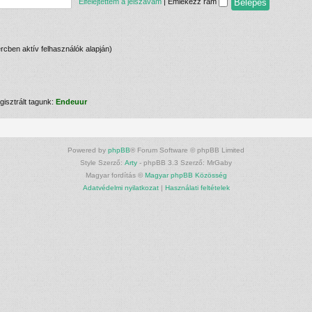
Elfelejtettem a jelszavam
|
Emlékezz rám
percben aktív felhasználók alapján)
gisztrált tagunk:
Endeuur
Powered by
phpBB
® Forum Software © phpBB Limited
Style Szerző:
Arty
- phpBB 3.3 Szerző: MrGaby
Magyar fordítás ©
Magyar phpBB Közösség
Adatvédelmi nyilatkozat
|
Használati feltételek