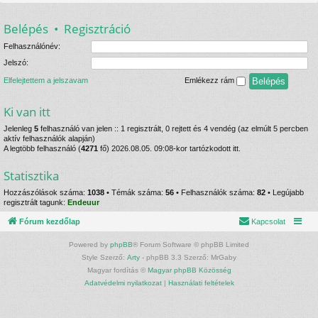
Belépés
•
Regisztráció
Felhasználónév:
Jelszó:
Elfelejtettem a jelszavam
Emlékezz rám
Ki van itt
Jelenleg
5
felhasználó van jelen :: 1 regisztrált, 0 rejtett és 4 vendég (az elmúlt 5 percben
aktív felhasználók alapján)
A legtöbb felhasználó (
4271
fő) 2026.08.05. 09:08-kor tartózkodott itt.
Statisztika
Hozzászólások száma:
1038
• Témák száma:
56
• Felhasználók száma:
82
• Legújabb
regisztrált tagunk:
Endeuur
Fórum kezdőlap
Kapcsolat
Powered by
phpBB
® Forum Software © phpBB Limited
Style Szerző:
Arty
- phpBB 3.3 Szerző: MrGaby
Magyar fordítás ©
Magyar phpBB Közösség
Adatvédelmi nyilatkozat
|
Használati feltételek