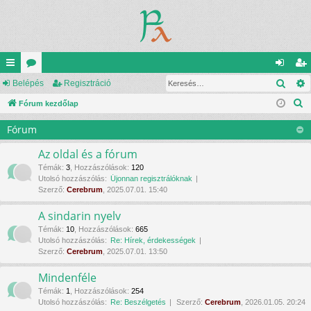
Kere
yo
Belépés
ór
Regisztráció
el
eg
K
rs
Fórum kezdőlap
u
ép
is
e
lin
m
és
ztr
Fórum
r
ke
ok
ác
e
Az oldal és a fórum
s
k
ió
Témák
:
3
,
Hozzászólások
:
120
Utolsó hozzászólás:
Újonnan regisztrálóknak
é
Szerző:
Cerebrum
, 2025.07.01. 15:40
s
A sindarin nyelv
Témák
:
10
,
Hozzászólások
:
665
Utolsó hozzászólás:
Re: Hírek, érdekességek
Szerző:
Cerebrum
, 2025.07.01. 13:50
Mindenféle
Témák
:
1
,
Hozzászólások
:
254
Utolsó hozzászólás:
Re: Beszélgetés
Szerző:
Cerebrum
, 2026.01.05. 20:24