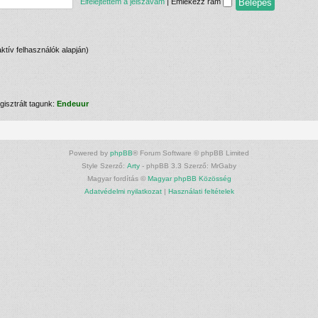
Elfelejtettem a jelszavam
|
Emlékezz rám
aktív felhasználók alapján)
gisztrált tagunk:
Endeuur
Powered by
phpBB
® Forum Software © phpBB Limited
Style Szerző:
Arty
- phpBB 3.3 Szerző: MrGaby
Magyar fordítás ©
Magyar phpBB Közösség
Adatvédelmi nyilatkozat
|
Használati feltételek