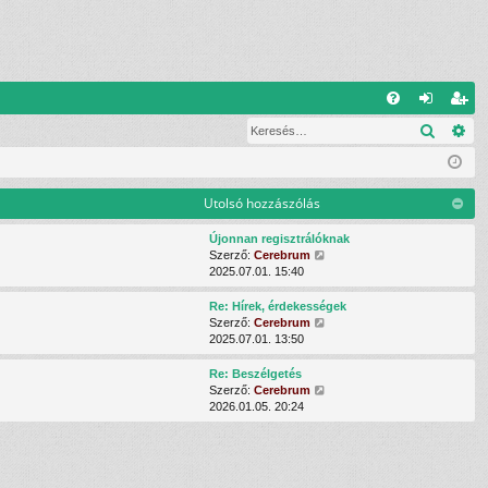
G
Keresé
Ré
G
el
eg
yI
ép
is
K
és
ztr
Utolsó hozzászólás
ác
Újonnan regisztrálóknak
U
Szerző:
Cerebrum
ió
t
2025.07.01. 15:40
o
l
Re: Hírek, érdekességek
s
U
Szerző:
Cerebrum
ó
t
2025.07.01. 13:50
h
o
o
l
Re: Beszélgetés
z
s
U
Szerző:
Cerebrum
z
ó
t
2026.01.05. 20:24
á
h
o
s
o
l
z
z
s
ó
z
ó
l
á
h