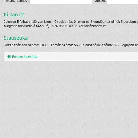
Felhasználónév:
Jelszó:
Ki van itt
Jelenleg
5
felhasználó van jelen :: 0 regisztrált, 0 rejtett és 5 vendég (az elmúlt 5 percben 
A legtöbb felhasználó (
4271
fő) 2026.08.05. 09:08-kor tartózkodott itt.
Statisztika
Hozzászólások száma:
1038
• Témák száma:
56
• Felhasználók száma:
82
• Legújabb re
Fórum kezdőlap