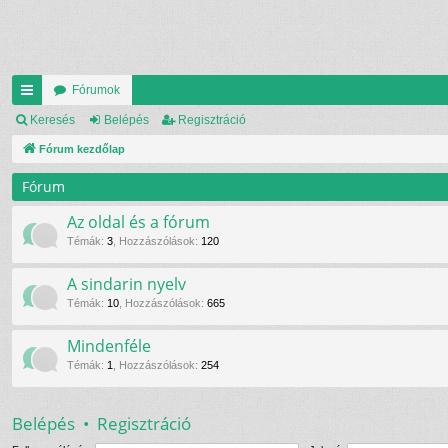
Fórumok
yo
Keresés
Belépés
Regisztráció
rs
Fórum kezdőlap
lin
Fórum
ke
Az oldal és a fórum
k
Témák
:
3
,
Hozzászólások
:
120
A sindarin nyelv
Témák
:
10
,
Hozzászólások
:
665
Mindenféle
Témák
:
1
,
Hozzászólások
:
254
Belépés
•
Regisztráció