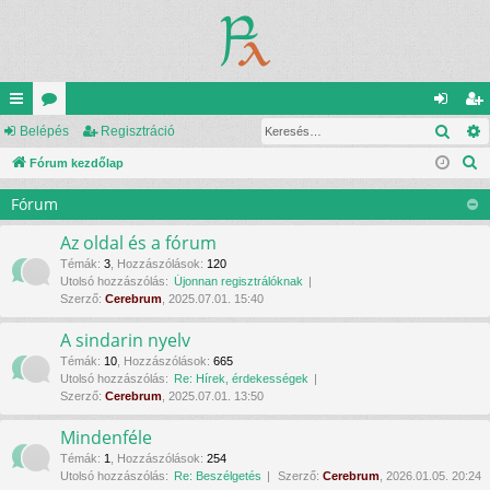
Kere
yo
Belépés
ór
Regisztráció
el
eg
K
rs
Fórum kezdőlap
u
ép
is
e
lin
m
és
ztr
Fórum
r
ke
ok
ác
e
Az oldal és a fórum
s
k
ió
Témák
:
3
,
Hozzászólások
:
120
Utolsó hozzászólás:
Újonnan regisztrálóknak
é
Szerző:
Cerebrum
, 2025.07.01. 15:40
s
A sindarin nyelv
Témák
:
10
,
Hozzászólások
:
665
Utolsó hozzászólás:
Re: Hírek, érdekességek
Szerző:
Cerebrum
, 2025.07.01. 13:50
Mindenféle
Témák
:
1
,
Hozzászólások
:
254
Utolsó hozzászólás:
Re: Beszélgetés
Szerző:
Cerebrum
, 2026.01.05. 20:24