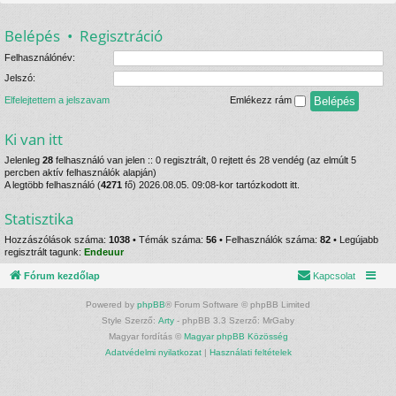
Belépés
•
Regisztráció
Felhasználónév:
Jelszó:
Elfelejtettem a jelszavam
Emlékezz rám
Ki van itt
Jelenleg
28
felhasználó van jelen :: 0 regisztrált, 0 rejtett és 28 vendég (az elmúlt 5
percben aktív felhasználók alapján)
A legtöbb felhasználó (
4271
fő) 2026.08.05. 09:08-kor tartózkodott itt.
Statisztika
Hozzászólások száma:
1038
• Témák száma:
56
• Felhasználók száma:
82
• Legújabb
regisztrált tagunk:
Endeuur
Fórum kezdőlap
Kapcsolat
Powered by
phpBB
® Forum Software © phpBB Limited
Style Szerző:
Arty
- phpBB 3.3 Szerző: MrGaby
Magyar fordítás ©
Magyar phpBB Közösség
Adatvédelmi nyilatkozat
|
Használati feltételek