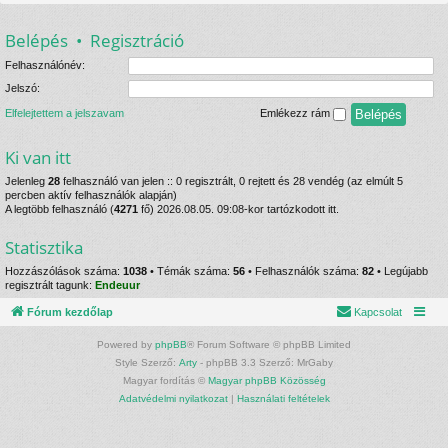
Belépés
•
Regisztráció
Felhasználónév:
Jelszó:
Elfelejtettem a jelszavam
Emlékezz rám
Ki van itt
Jelenleg
28
felhasználó van jelen :: 0 regisztrált, 0 rejtett és 28 vendég (az elmúlt 5
percben aktív felhasználók alapján)
A legtöbb felhasználó (
4271
fő) 2026.08.05. 09:08-kor tartózkodott itt.
Statisztika
Hozzászólások száma:
1038
• Témák száma:
56
• Felhasználók száma:
82
• Legújabb
regisztrált tagunk:
Endeuur
Fórum kezdőlap
Kapcsolat
Powered by
phpBB
® Forum Software © phpBB Limited
Style Szerző:
Arty
- phpBB 3.3 Szerző: MrGaby
Magyar fordítás ©
Magyar phpBB Közösség
Adatvédelmi nyilatkozat
|
Használati feltételek