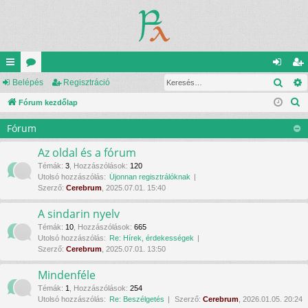
Kere
yo
Belépés
ór
Regisztráció
el
eg
K
rs
Fórum kezdőlap
u
ép
is
e
lin
m
és
ztr
Fórum
r
ke
ok
ác
e
Az oldal és a fórum
s
k
ió
Témák
:
3
,
Hozzászólások
:
120
Utolsó hozzászólás:
Újonnan regisztrálóknak
é
Szerző:
Cerebrum
, 2025.07.01. 15:40
s
A sindarin nyelv
Témák
:
10
,
Hozzászólások
:
665
Utolsó hozzászólás:
Re: Hírek, érdekességek
Szerző:
Cerebrum
, 2025.07.01. 13:50
Mindenféle
Témák
:
1
,
Hozzászólások
:
254
Utolsó hozzászólás:
Re: Beszélgetés
Szerző:
Cerebrum
, 2026.01.05. 20:24