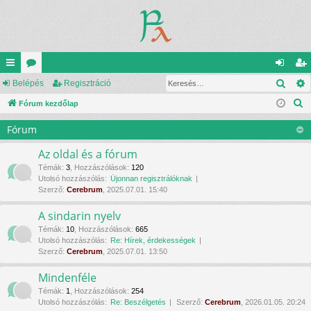
Kere
yo
Belépés
ór
Regisztráció
el
eg
K
rs
Fórum kezdőlap
u
ép
is
e
lin
m
és
ztr
Fórum
r
ke
ok
ác
e
Az oldal és a fórum
s
k
ió
Témák
:
3
,
Hozzászólások
:
120
Utolsó hozzászólás:
Újonnan regisztrálóknak
é
Szerző:
Cerebrum
, 2025.07.01. 15:40
s
A sindarin nyelv
Témák
:
10
,
Hozzászólások
:
665
Utolsó hozzászólás:
Re: Hírek, érdekességek
Szerző:
Cerebrum
, 2025.07.01. 13:50
Mindenféle
Témák
:
1
,
Hozzászólások
:
254
Utolsó hozzászólás:
Re: Beszélgetés
Szerző:
Cerebrum
, 2026.01.05. 20:24