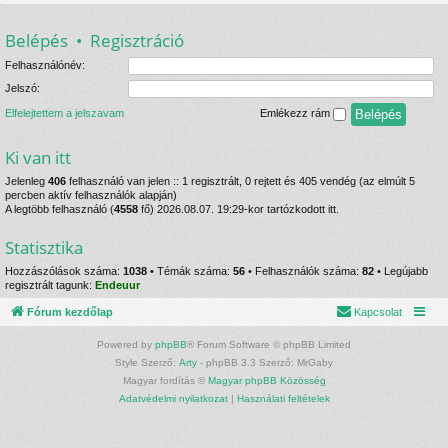
Belépés
•
Regisztráció
Felhasználónév:
Jelszó:
Elfelejtettem a jelszavam
Emlékezz rám
Ki van itt
Jelenleg
406
felhasználó van jelen :: 1 regisztrált, 0 rejtett és 405 vendég (az elmúlt 5
percben aktív felhasználók alapján)
A legtöbb felhasználó (
4558
fő) 2026.08.07. 19:29-kor tartózkodott itt.
Statisztika
Hozzászólások száma:
1038
• Témák száma:
56
• Felhasználók száma:
82
• Legújabb
regisztrált tagunk:
Endeuur
Fórum kezdőlap
Kapcsolat
Powered by
phpBB
® Forum Software © phpBB Limited
Style Szerző:
Arty
- phpBB 3.3 Szerző: MrGaby
Magyar fordítás ©
Magyar phpBB Közösség
Adatvédelmi nyilatkozat
|
Használati feltételek