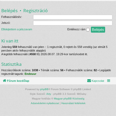
Belépés
•
Regisztráció
Felhasználónév:
Jelszó:
Elfelejtettem a jelszavam
Emlékezz rám
Ki van itt
Jelenleg
559
felhasználó van jelen :: 1 regisztrált, 0 rejtett és 558 vendég (az elmúlt 5
percben aktív felhasználók alapján)
A legtöbb felhasználó (
4558
fő) 2026.08.07. 19:29-kor tartózkodott itt.
Statisztika
Hozzászólások száma:
1038
• Témák száma:
56
• Felhasználók száma:
82
• Legújabb
regisztrált tagunk:
Endeuur
Fórum kezdőlap
Kapcsolat
Powered by
phpBB
® Forum Software © phpBB Limited
Style Szerző:
Arty
- phpBB 3.3 Szerző: MrGaby
Magyar fordítás ©
Magyar phpBB Közösség
Adatvédelmi nyilatkozat
|
Használati feltételek