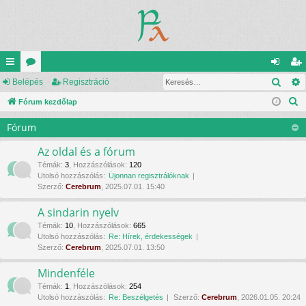
Kere
yo
Belépés
ór
Regisztráció
el
eg
K
rs
Fórum kezdőlap
u
ép
is
e
lin
m
és
ztr
Fórum
r
ke
ok
ác
e
Az oldal és a fórum
s
k
ió
Témák
:
3
,
Hozzászólások
:
120
Utolsó hozzászólás:
Újonnan regisztrálóknak
é
Szerző:
Cerebrum
, 2025.07.01. 15:40
s
A sindarin nyelv
Témák
:
10
,
Hozzászólások
:
665
Utolsó hozzászólás:
Re: Hírek, érdekességek
Szerző:
Cerebrum
, 2025.07.01. 13:50
Mindenféle
Témák
:
1
,
Hozzászólások
:
254
Utolsó hozzászólás:
Re: Beszélgetés
Szerző:
Cerebrum
, 2026.01.05. 20:24