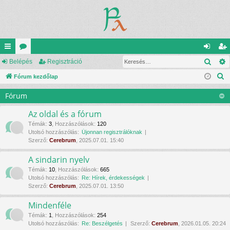
Kere
yo
Belépés
ór
Regisztráció
el
eg
K
rs
Fórum kezdőlap
u
ép
is
e
lin
m
és
ztr
Fórum
r
ke
ok
ác
e
Az oldal és a fórum
s
k
ió
Témák
:
3
,
Hozzászólások
:
120
Utolsó hozzászólás:
Újonnan regisztrálóknak
é
Szerző:
Cerebrum
, 2025.07.01. 15:40
s
A sindarin nyelv
Témák
:
10
,
Hozzászólások
:
665
Utolsó hozzászólás:
Re: Hírek, érdekességek
Szerző:
Cerebrum
, 2025.07.01. 13:50
Mindenféle
Témák
:
1
,
Hozzászólások
:
254
Utolsó hozzászólás:
Re: Beszélgetés
Szerző:
Cerebrum
, 2026.01.05. 20:24