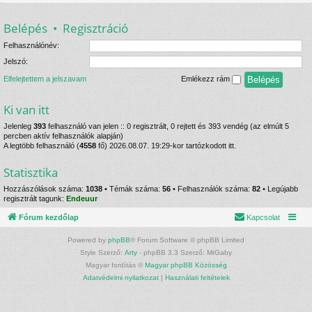
Belépés
•
Regisztráció
Felhasználónév:
Jelszó:
Elfelejtettem a jelszavam
Emlékezz rám
Ki van itt
Jelenleg
393
felhasználó van jelen :: 0 regisztrált, 0 rejtett és 393 vendég (az elmúlt 5
percben aktív felhasználók alapján)
A legtöbb felhasználó (
4558
fő) 2026.08.07. 19:29-kor tartózkodott itt.
Statisztika
Hozzászólások száma:
1038
• Témák száma:
56
• Felhasználók száma:
82
• Legújabb
regisztrált tagunk:
Endeuur
Fórum kezdőlap
Kapcsolat
Powered by
phpBB
® Forum Software © phpBB Limited
Style Szerző:
Arty
- phpBB 3.3 Szerző: MrGaby
Magyar fordítás ©
Magyar phpBB Közösség
Adatvédelmi nyilatkozat
|
Használati feltételek