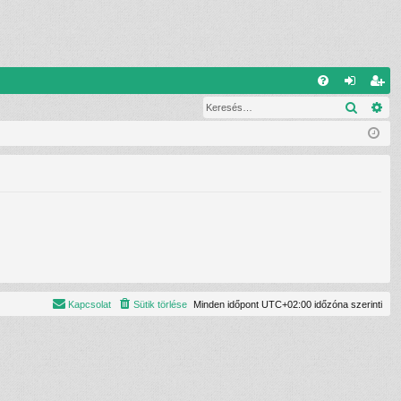
G
Keresé
Ré
G
el
eg
yI
ép
is
K
és
ztr
ác
ió
Kapcsolat
Sütik törlése
Minden időpont
UTC+02:00
időzóna szerinti