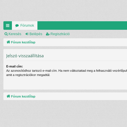
Fórumok
yo
Keresés
Belépés
Regisztráció
rs
Fórum kezdőlap
lin
Jelszó visszaállítása
ke
E-mail cím:
k
Az azonosítódhoz tartozó e-mail cím. Ha nem változtattad meg a felhasználó vezérlőpul
amit a regisztrációkor megadtál.
Fórum kezdőlap