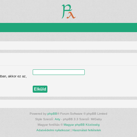
tban, akkor ez az,
Powered by
phpBB
® Forum Software © phpBB Limited
Style Szerző:
Arty
- phpBB 3.3 Szerző: MrGaby
Magyar fordítás ©
Magyar phpBB Közösség
Adatvédelmi nyilatkozat
|
Használati feltételek