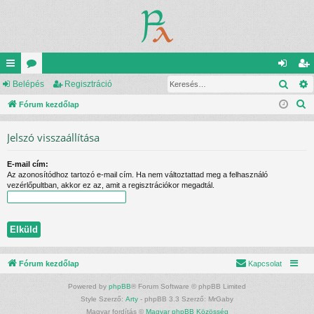
Kere
yo
Belépés
ór
Regisztráció
el
eg
K
rs
Fórum kezdőlap
u
ép
is
e
lin
m
és
ztr
Jelszó visszaállítása
r
ke
ok
ác
e
E-mail cím:
s
k
ió
Az azonosítódhoz tartozó e-mail cím. Ha nem változtattad meg a felhasználó
é
vezérlőpultban, akkor ez az, amit a regisztrációkor megadtál.
s
Fórum kezdőlap
Kapcsolat
Powered by
phpBB
® Forum Software © phpBB Limited
Style Szerző:
Arty
- phpBB 3.3 Szerző: MrGaby
Magyar fordítás ©
Magyar phpBB Közösség