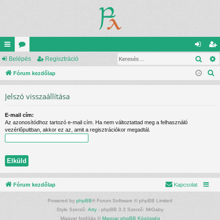
Kere
yo
Belépés
ór
Regisztráció
el
eg
K
rs
Fórum kezdőlap
u
ép
is
e
lin
m
és
ztr
Jelszó visszaállítása
r
ke
ok
ác
e
E-mail cím:
s
k
ió
Az azonosítódhoz tartozó e-mail cím. Ha nem változtattad meg a felhasználó
é
vezérlőpultban, akkor ez az, amit a regisztrációkor megadtál.
s
Fórum kezdőlap
Kapcsolat
Powered by
phpBB
® Forum Software © phpBB Limited
Style Szerző:
Arty
- phpBB 3.3 Szerző: MrGaby
Magyar fordítás ©
Magyar phpBB Közösség