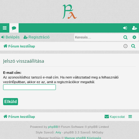
Kere
yo
Belépés
ór
Regisztráció
el
eg
K
rs
Fórum kezdőlap
u
ép
is
e
lin
m
és
ztr
Jelszó visszaállítása
r
ke
ok
ác
e
E-mail cím:
s
k
ió
Az azonosítódhoz tartozó e-mail cím. Ha nem változtattad meg a felhasználó
é
vezérlőpultban, akkor ez az, amit a regisztrációkor megadtál.
s
Fórum kezdőlap
Kapcsolat
Powered by
phpBB
® Forum Software © phpBB Limited
Style Szerző:
Arty
- phpBB 3.3 Szerző: MrGaby
Magyar fordítás ©
Magyar phpBB Közösség