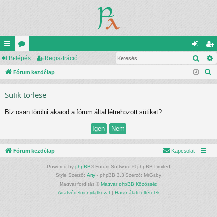
Kere
yo
Belépés
ór
Regisztráció
el
eg
K
rs
Fórum kezdőlap
u
ép
is
e
lin
m
és
ztr
Sütik törlése
r
ke
ok
ác
e
Biztosan törölni akarod a fórum által létrehozott sütiket?
s
k
ió
é
s
Fórum kezdőlap
Kapcsolat
Powered by
phpBB
® Forum Software © phpBB Limited
Style Szerző:
Arty
- phpBB 3.3 Szerző: MrGaby
Magyar fordítás ©
Magyar phpBB Közösség
Adatvédelmi nyilatkozat
|
Használati feltételek