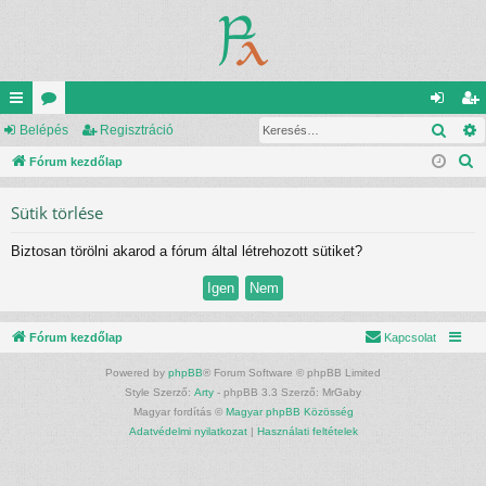
Kere
yo
Belépés
ór
Regisztráció
el
eg
K
rs
Fórum kezdőlap
u
ép
is
e
lin
m
és
ztr
Sütik törlése
r
ke
ok
ác
e
Biztosan törölni akarod a fórum által létrehozott sütiket?
s
k
ió
é
s
Fórum kezdőlap
Kapcsolat
Powered by
phpBB
® Forum Software © phpBB Limited
Style Szerző:
Arty
- phpBB 3.3 Szerző: MrGaby
Magyar fordítás ©
Magyar phpBB Közösség
Adatvédelmi nyilatkozat
|
Használati feltételek