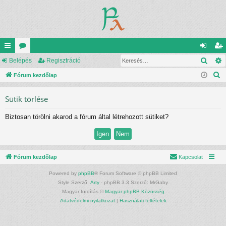
Kere
yo
Belépés
ór
Regisztráció
el
eg
K
rs
Fórum kezdőlap
u
ép
is
e
lin
m
és
ztr
Sütik törlése
r
ke
ok
ác
e
Biztosan törölni akarod a fórum által létrehozott sütiket?
s
k
ió
é
s
Fórum kezdőlap
Kapcsolat
Powered by
phpBB
® Forum Software © phpBB Limited
Style Szerző:
Arty
- phpBB 3.3 Szerző: MrGaby
Magyar fordítás ©
Magyar phpBB Közösség
Adatvédelmi nyilatkozat
|
Használati feltételek