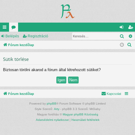
Kere
yo
Belépés
ór
Regisztráció
el
eg
K
rs
Fórum kezdőlap
u
ép
is
e
lin
m
és
ztr
Sütik törlése
r
ke
ok
ác
e
Biztosan törölni akarod a fórum által létrehozott sütiket?
s
k
ió
é
s
Fórum kezdőlap
Kapcsolat
Powered by
phpBB
® Forum Software © phpBB Limited
Style Szerző:
Arty
- phpBB 3.3 Szerző: MrGaby
Magyar fordítás ©
Magyar phpBB Közösség
Adatvédelmi nyilatkozat
|
Használati feltételek