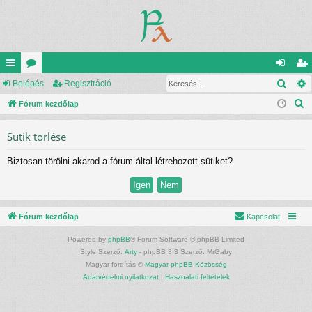
Kere
yo
Belépés
ór
Regisztráció
el
eg
K
rs
Fórum kezdőlap
u
ép
is
e
lin
m
és
ztr
Sütik törlése
r
ke
ok
ác
e
Biztosan törölni akarod a fórum által létrehozott sütiket?
s
k
ió
é
s
Fórum kezdőlap
Kapcsolat
Powered by
phpBB
® Forum Software © phpBB Limited
Style Szerző:
Arty
- phpBB 3.3 Szerző: MrGaby
Magyar fordítás ©
Magyar phpBB Közösség
Adatvédelmi nyilatkozat
|
Használati feltételek