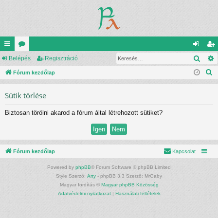
Kere
yo
Belépés
ór
Regisztráció
el
eg
K
rs
Fórum kezdőlap
u
ép
is
e
lin
m
és
ztr
Sütik törlése
r
ke
ok
ác
e
Biztosan törölni akarod a fórum által létrehozott sütiket?
s
k
ió
é
s
Fórum kezdőlap
Kapcsolat
Powered by
phpBB
® Forum Software © phpBB Limited
Style Szerző:
Arty
- phpBB 3.3 Szerző: MrGaby
Magyar fordítás ©
Magyar phpBB Közösség
Adatvédelmi nyilatkozat
|
Használati feltételek