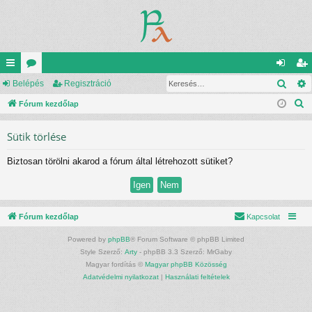
Kere
yo
Belépés
ór
Regisztráció
el
eg
K
rs
Fórum kezdőlap
u
ép
is
e
lin
m
és
ztr
Sütik törlése
r
ke
ok
ác
e
Biztosan törölni akarod a fórum által létrehozott sütiket?
s
k
ió
é
s
Fórum kezdőlap
Kapcsolat
Powered by
phpBB
® Forum Software © phpBB Limited
Style Szerző:
Arty
- phpBB 3.3 Szerző: MrGaby
Magyar fordítás ©
Magyar phpBB Közösség
Adatvédelmi nyilatkozat
|
Használati feltételek