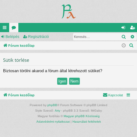
Kere
yo
Belépés
ór
Regisztráció
el
eg
K
rs
Fórum kezdőlap
u
ép
is
e
lin
m
és
ztr
Sütik törlése
r
ke
ok
ác
e
Biztosan törölni akarod a fórum által létrehozott sütiket?
s
k
ió
é
s
Fórum kezdőlap
Kapcsolat
Powered by
phpBB
® Forum Software © phpBB Limited
Style Szerző:
Arty
- phpBB 3.3 Szerző: MrGaby
Magyar fordítás ©
Magyar phpBB Közösség
Adatvédelmi nyilatkozat
|
Használati feltételek