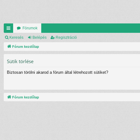
Fórumok
yo
Keresés
Belépés
Regisztráció
rs
Fórum kezdőlap
lin
Sütik törlése
ke
Biztosan törölni akarod a fórum által létrehozott sütiket?
k
Fórum kezdőlap