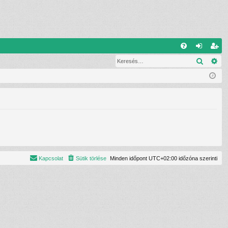
G
Keresé
Ré
G
el
eg
yI
ép
is
K
és
ztr
ác
ió
Kapcsolat
Sütik törlése
Minden időpont
UTC+02:00
időzóna szerinti