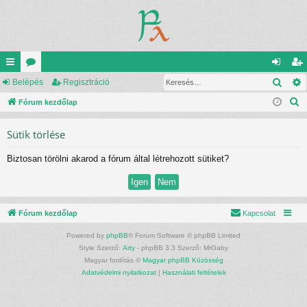
Kere
yo
Belépés
ór
Regisztráció
el
eg
K
rs
Fórum kezdőlap
u
ép
is
e
lin
m
és
ztr
Sütik törlése
r
ke
ok
ác
e
Biztosan törölni akarod a fórum által létrehozott sütiket?
s
k
ió
é
s
Fórum kezdőlap
Kapcsolat
Powered by
phpBB
® Forum Software © phpBB Limited
Style Szerző:
Arty
- phpBB 3.3 Szerző: MrGaby
Magyar fordítás ©
Magyar phpBB Közösség
Adatvédelmi nyilatkozat
|
Használati feltételek