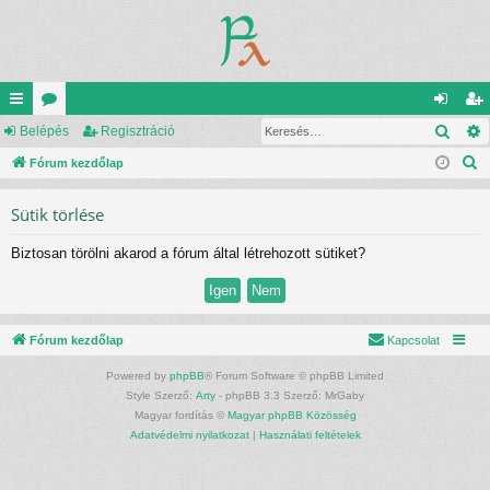
Kere
yo
Belépés
ór
Regisztráció
el
eg
K
rs
Fórum kezdőlap
u
ép
is
e
lin
m
és
ztr
Sütik törlése
r
ke
ok
ác
e
Biztosan törölni akarod a fórum által létrehozott sütiket?
s
k
ió
é
s
Fórum kezdőlap
Kapcsolat
Powered by
phpBB
® Forum Software © phpBB Limited
Style Szerző:
Arty
- phpBB 3.3 Szerző: MrGaby
Magyar fordítás ©
Magyar phpBB Közösség
Adatvédelmi nyilatkozat
|
Használati feltételek