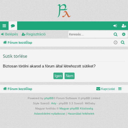
Kere
yo
Belépés
ór
Regisztráció
el
eg
K
rs
Fórum kezdőlap
u
ép
is
e
lin
m
és
ztr
Sütik törlése
r
ke
ok
ác
e
Biztosan törölni akarod a fórum által létrehozott sütiket?
s
k
ió
é
s
Fórum kezdőlap
Kapcsolat
Powered by
phpBB
® Forum Software © phpBB Limited
Style Szerző:
Arty
- phpBB 3.3 Szerző: MrGaby
Magyar fordítás ©
Magyar phpBB Közösség
Adatvédelmi nyilatkozat
|
Használati feltételek