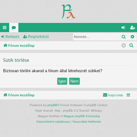
Kere
yo
Belépés
ór
Regisztráció
el
eg
K
rs
Fórum kezdőlap
u
ép
is
e
lin
m
és
ztr
Sütik törlése
r
ke
ok
ác
e
Biztosan törölni akarod a fórum által létrehozott sütiket?
s
k
ió
é
s
Fórum kezdőlap
Kapcsolat
Powered by
phpBB
® Forum Software © phpBB Limited
Style Szerző:
Arty
- phpBB 3.3 Szerző: MrGaby
Magyar fordítás ©
Magyar phpBB Közösség
Adatvédelmi nyilatkozat
|
Használati feltételek