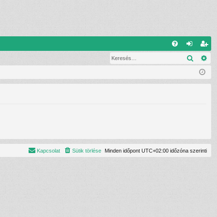
G
Keresé
Ré
G
el
eg
yI
ép
is
K
és
ztr
ác
ió
Kapcsolat
Sütik törlése
Minden időpont
UTC+02:00
időzóna szerinti