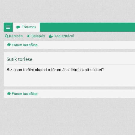
Fórumok
yo
Keresés
Belépés
Regisztráció
rs
Fórum kezdőlap
lin
Sütik törlése
ke
Biztosan törölni akarod a fórum által létrehozott sütiket?
k
Fórum kezdőlap