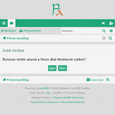
Kere
yo
Belépés
ór
Regisztráció
el
eg
K
rs
Fórum kezdőlap
u
ép
is
e
lin
m
és
ztr
Sütik törlése
r
ke
ok
ác
e
Biztosan törölni akarod a fórum által létrehozott sütiket?
s
k
ió
é
s
Fórum kezdőlap
Kapcsolat
Powered by
phpBB
® Forum Software © phpBB Limited
Style Szerző:
Arty
- phpBB 3.3 Szerző: MrGaby
Magyar fordítás ©
Magyar phpBB Közösség
Adatvédelmi nyilatkozat
|
Használati feltételek