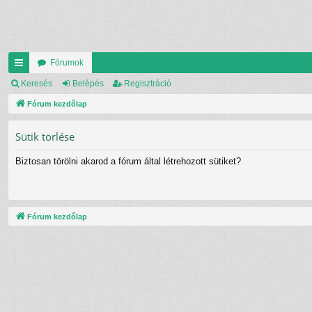
Fórumok
yo
Keresés
Belépés
Regisztráció
rs
Fórum kezdőlap
lin
Sütik törlése
ke
Biztosan törölni akarod a fórum által létrehozott sütiket?
k
Fórum kezdőlap