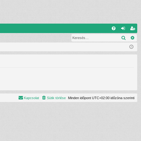
G
Keresé
Ré
G
el
eg
yI
ép
is
K
és
ztr
ác
ió
Kapcsolat
Sütik törlése
Minden időpont
UTC+02:00
időzóna szerinti