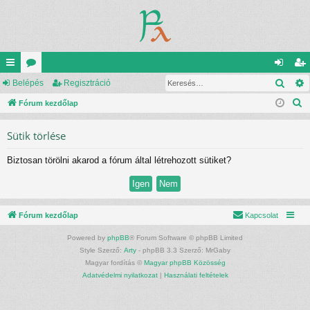
Kere
yo
Belépés
ór
Regisztráció
el
eg
K
rs
Fórum kezdőlap
u
ép
is
e
lin
m
és
ztr
Sütik törlése
r
ke
ok
ác
e
Biztosan törölni akarod a fórum által létrehozott sütiket?
s
k
ió
é
s
Fórum kezdőlap
Kapcsolat
Powered by
phpBB
® Forum Software © phpBB Limited
Style Szerző:
Arty
- phpBB 3.3 Szerző: MrGaby
Magyar fordítás ©
Magyar phpBB Közösség
Adatvédelmi nyilatkozat
|
Használati feltételek