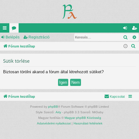
Kere
yo
Belépés
ór
Regisztráció
el
eg
K
rs
Fórum kezdőlap
u
ép
is
e
lin
m
és
ztr
Sütik törlése
r
ke
ok
ác
e
Biztosan törölni akarod a fórum által létrehozott sütiket?
s
k
ió
é
s
Fórum kezdőlap
Kapcsolat
Powered by
phpBB
® Forum Software © phpBB Limited
Style Szerző:
Arty
- phpBB 3.3 Szerző: MrGaby
Magyar fordítás ©
Magyar phpBB Közösség
Adatvédelmi nyilatkozat
|
Használati feltételek