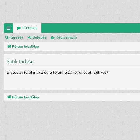
Fórumok
yo
Keresés
Belépés
Regisztráció
rs
Fórum kezdőlap
lin
Sütik törlése
ke
Biztosan törölni akarod a fórum által létrehozott sütiket?
k
Fórum kezdőlap