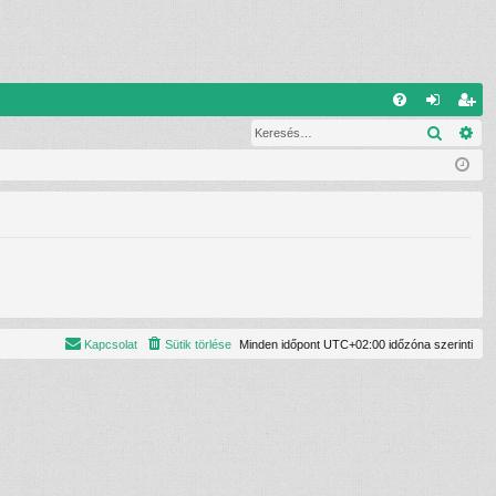
G
Keresé
Ré
G
el
eg
yI
ép
is
K
és
ztr
ác
ió
Kapcsolat
Sütik törlése
Minden időpont
UTC+02:00
időzóna szerinti